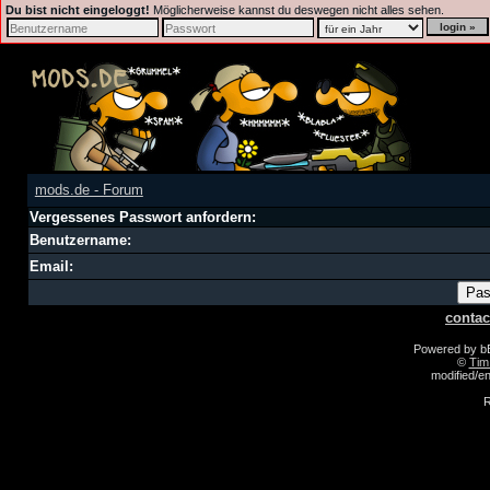
Du bist nicht eingeloggt!
Möglicherweise kannst du deswegen nicht alles sehen.
mods.de - Forum
Vergessenes Passwort anfordern:
Benutzername:
Email:
contac
Powered by 
©
Tim
modified/
R