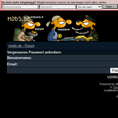
Du bist nicht eingeloggt!
Möglicherweise kannst du deswegen nicht alles sehen.
mods.de - Forum
Vergessenes Passwort anfordern:
Benutzername:
Email:
contac
Powered by 
©
Tim
modified/
R