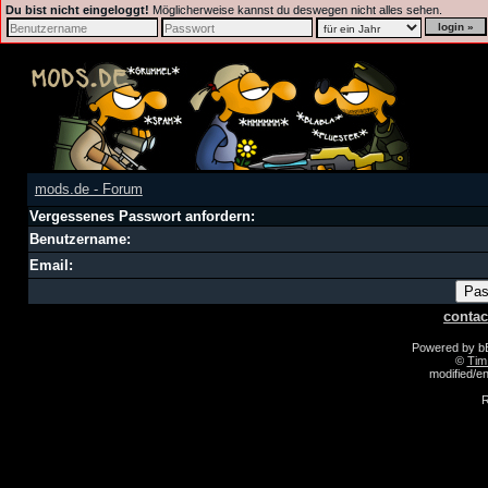
Du bist nicht eingeloggt!
Möglicherweise kannst du deswegen nicht alles sehen.
mods.de - Forum
Vergessenes Passwort anfordern:
Benutzername:
Email:
contac
Powered by 
©
Tim
modified/
R