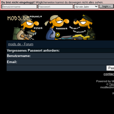
Du bist nicht eingeloggt!
Möglicherweise kannst du deswegen nicht alles sehen.
mods.de - Forum
Vergessenes Passwort anfordern:
Benutzername:
Email:
contac
Powered by 
©
Tim
modified/
R