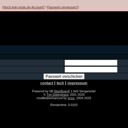
(
Noch kein mods.de-Account?
/
Passwort vergessen?
)
contact
|
tech
|
impressum
Powered by bB
[blueBoard]
1.0e6 'bergamotte'
©
Tim Ebbinghaus
2001-2026
modified/enhanced by
enos
, 2004-2025
Rendertime: 0.0103