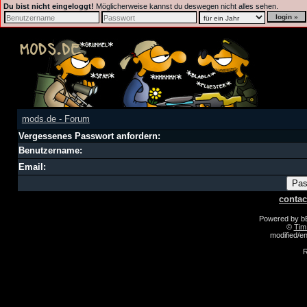
Du bist nicht eingeloggt!
Möglicherweise kannst du deswegen nicht alles sehen.
mods.de - Forum
Vergessenes Passwort anfordern:
Benutzername:
Email:
contac
Powered by 
©
Tim
modified/
R