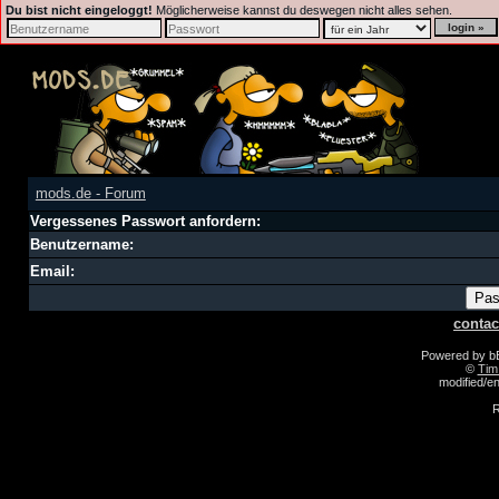
Du bist nicht eingeloggt!
Möglicherweise kannst du deswegen nicht alles sehen.
mods.de - Forum
Vergessenes Passwort anfordern:
Benutzername:
Email:
contac
Powered by 
©
Tim
modified/
R