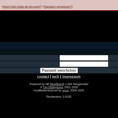
(
Noch kein mods.de-Account?
/
Passwort vergessen?
)
contact
|
tech
|
impressum
Powered by bB
[blueBoard]
1.0e6 'bergamotte'
©
Tim Ebbinghaus
2001-2026
modified/enhanced by
enos
, 2004-2025
Rendertime: 0.0105