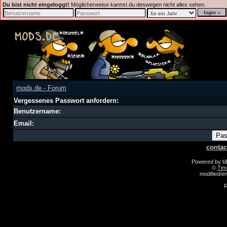
Du bist nicht eingeloggt!
Möglicherweise kannst du deswegen nicht alles sehen.
mods.de - Forum
Vergessenes Passwort anfordern:
Benutzername:
Email:
contac
Powered by 
©
Tim
modified/
R