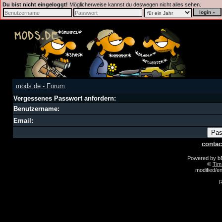
Du bist nicht eingeloggt!
Möglicherweise kannst du deswegen nicht alles sehen.
mods.de - Forum
Vergessenes Passwort anfordern:
Benutzername:
Email:
contac
Powered by 
©
Tim
modified/
R