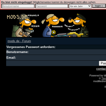
Du bist nicht eingeloggt!
Möglicherweise kannst du deswegen nicht alles sehen.
mods.de - Forum
Vergessenes Passwort anfordern:
Benutzername:
Email:
contac
Powered by 
©
Tim
modified/
R