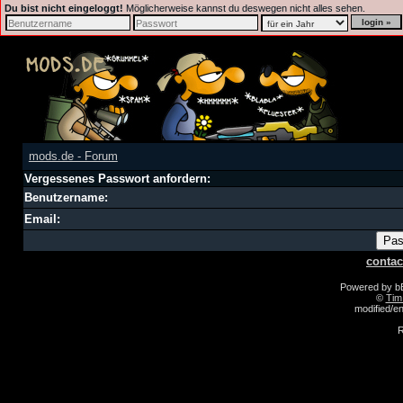
Du bist nicht eingeloggt!
Möglicherweise kannst du deswegen nicht alles sehen.
mods.de - Forum
Vergessenes Passwort anfordern:
Benutzername:
Email:
contac
Powered by 
©
Tim
modified/
R