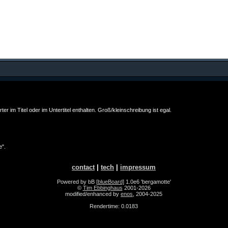
im Titel oder im Untertitel enthalten. Groß/kleinschreibung ist egal.
e".
contact
|
tech
|
impressum
Powered by bB
[blueBoard]
1.0e6 'bergamotte'
©
Tim Ebbinghaus
2001-2026
modified/enhanced by
enos
, 2004-2025
Rendertime: 0.0183