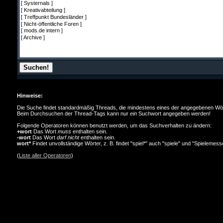
Hinweise:
Die Suche findet standardmäßig Threads, die mindestens eines der angegebenen Wörter 
Beim Durchsuchen der Thread-Tags kann nur
ein
Suchwort angegeben werden!
Folgende Operatoren können benutzt werden, um das Suchverhalten zu ändern:
+wort
Das Wort
muss
enthalten sein.
-wort
Das Wort
darf nicht
enthalten sein.
wort*
Findet unvollständige Wörter, z. B. findet "spiel*" auch "spiele" und "Spielemess
(
Liste aller Operatoren
)