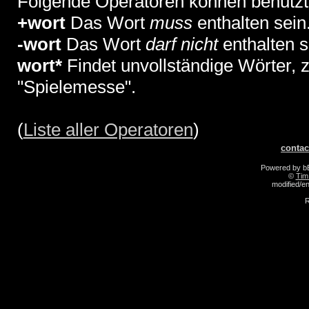
Folgende Operatoren können benutzt
+wort
Das Wort
muss
enthalten sein
-wort
Das Wort
darf nicht
enthalten s
wort*
Findet unvollständige Wörter, z.
"Spielemesse".
(
Liste aller Operatoren
)
contac
Powered by 
©
Tim
modified/
R