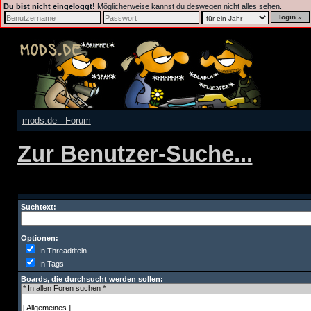
Du bist nicht eingeloggt!
Möglicherweise kannst du deswegen nicht alles sehen.
mods.de - Forum
Zur Benutzer-Suche...
Suchtext:
Optionen:
In Threadtiteln
In Tags
Boards, die durchsucht werden sollen: