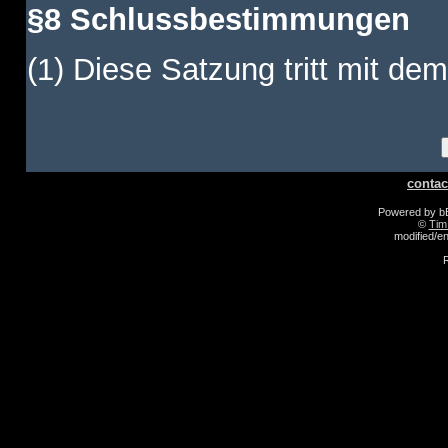
§8 Schlussbestimmungen
(1) Diese Satzung tritt mit dem
contac
Powered by 
©
Tim
modified/
R