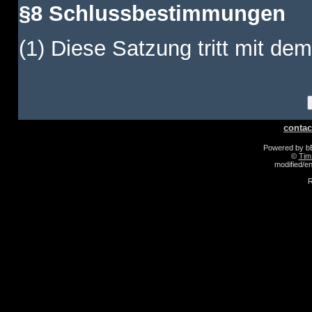
§8 Schlussbestimmungen
(1) Diese Satzung tritt mit dem
contac
Powered by 
©
Tim
modified/
R