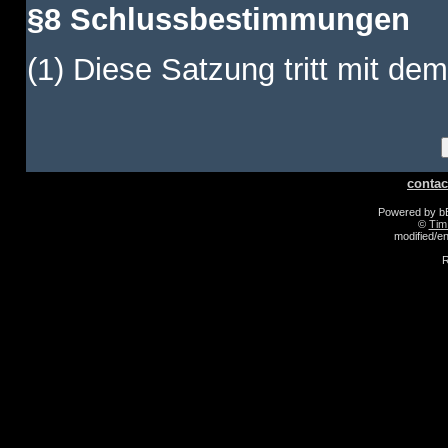
§8 Schlussbestimmungen
(1) Diese Satzung tritt mit dem
contac
Powered by 
©
Tim
modified/
R