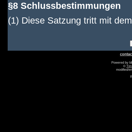
§8 Schlussbestimmungen
(1) Diese Satzung tritt mit dem
contac
Powered by 
©
Tim
modified/
R