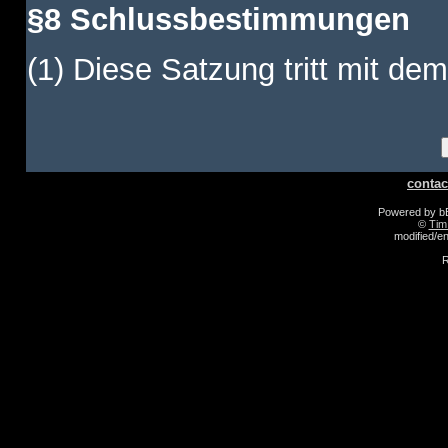
§8 Schlussbestimmungen
(1) Diese Satzung tritt mit dem
contac
Powered by 
©
Tim
modified/
R