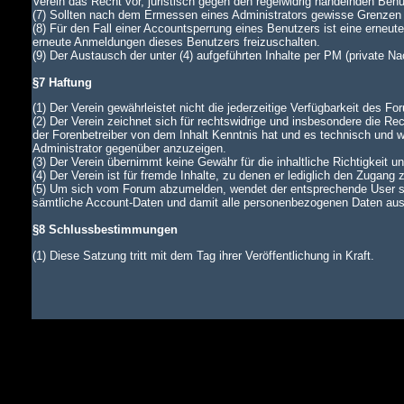
Verein das Recht vor, juristisch gegen den regelwidrig handelnden Ben
(7) Sollten nach dem Ermessen eines Administrators gewisse Grenzen d
(8) Für den Fall einer Accountsperrung eines Benutzers ist eine erneu
erneute Anmeldungen dieses Benutzers freizuschalten.
(9) Der Austausch der unter (4) aufgeführten Inhalte per PM (private N
§7 Haftung
(1) Der Verein gewährleistet nicht die jederzeitige Verfügbarkeit des Fo
(2) Der Verein zeichnet sich für rechtswidrige und insbesondere die Rec
der Forenbetreiber von dem Inhalt Kenntnis hat und es technisch und wi
Administrator gegenüber anzuzeigen.
(3) Der Verein übernimmt keine Gewähr für die inhaltliche Richtigkeit u
(4) Der Verein ist für fremde Inhalte, zu denen er lediglich den Zugang 
(5) Um sich vom Forum abzumelden, wendet der entsprechende User si
sämtliche Account-Daten und damit alle personenbezogenen Daten aus d
§8 Schlussbestimmungen
(1) Diese Satzung tritt mit dem Tag ihrer Veröffentlichung in Kraft.