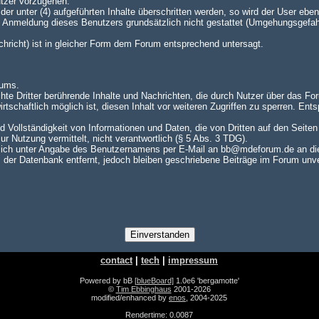
utzer vorzugehen.
er unter (4) aufgeführten Inhalte überschritten werden, so wird der User e
te Anmeldung dieses Benutzers grundsätzlich nicht gestattet (Umgehungsgefah
achricht) ist in gleicher Form dem Forum entsprechend untersagt.
rums.
hte Dritter berührende Inhalte und Nachrichten, die durch Nutzer über das For
rtschaftlich möglich ist, diesen Inhalt vor weiteren Zugriffen zu sperren. En
nd Vollständigkeit von Informationen und Daten, die von Dritten auf den Seite
zur Nutzung vermittelt, nicht verantwortlich (§ 5 Abs. 3 TDG).
ch unter Angabe des Benutzernamens per E-Mail an bb@mdeforum.de an die A
er Datenbank entfernt, jedoch bleiben geschriebene Beiträge im Forum unver
contact
|
tech
|
impressum
Powered by bB
[blueBoard]
1.0e6 'bergamotte'
©
Tim Ebbinghaus
2001-2026
modified/enhanced by
enos
, 2004-2025
Rendertime: 0.0087