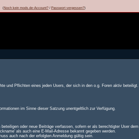
(
Noch kein mods.de-Account?
/
Passwort vergessen?
)
te und Pflichten eines jeden Users, der sich in den o.g. Foren aktiv beteiligt.
formationen im Sinne dieser Satzung unentgeltlich zur Verfügung.
 beteiligen oder neue Beiträge verfassen, sofern er als berechtigter User de
Nickname' als auch eine E-Mail-Adresse bekannt gegeben werden.
muss auch nach der erfolgten Anmeldung gültig sein.