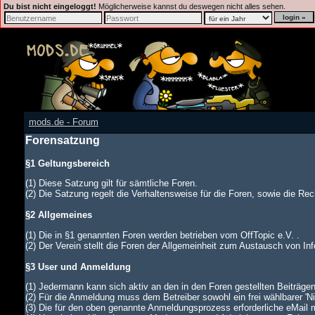
Du bist nicht eingeloggt!
Möglicherweise kannst du deswegen nicht alles sehen.
mods.de - Forum
Forensatzung
§1 Geltungsbereich
(1) Diese Satzung gilt für sämtliche Foren.
(2) Die Satzung regelt die Verhaltensweise für die Foren, sowie die Rech
§2 Allgemeines
(1) Die in §1 genannten Foren werden betrieben vom OffTopic e.V. .
(2) Der Verein stellt die Foren der Allgemeinheit zum Austausch von In
§3 User und Anmeldung
(1) Jedermann kann sich aktiv an den in den Foren gestellten Beiträgen
(2) Für die Anmeldung muss dem Betreiber sowohl ein frei wählbarer '
(3) Die für den oben genannte Anmeldungsprozess erforderliche eMail 