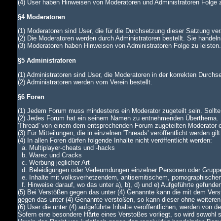
(4) User haben Hinweisen von Moderatoren und Administratoren Folge z
§4 Moderatoren
(1) Moderatoren sind User, die für die Durchsetzung dieser Satzung ver
(2) Die Moderatoren werden durch Administratoren bestellt. Sie handeln
(3) Moderatoren haben Hinweisen von Administratoren Folge zu leiste
§5 Administratoren
(1) Administratoren sind User, die Moderatoren in der korrekten Durch
(2) Administratoren werden vom Verein bestellt.
§6 Foren
(1) Jedem Forum muss mindestens ein Moderator zugeteilt sein. Sollte di
(2) Jedes Forum hat ein seinem Namen zu entnehmenden Überthema. In
'Thread' von einem dem entsprechenden Forum zugeteilten Moderator
(3) Für Mitteilungen, die in einzelnen 'Threads' veröffentlicht werden gi
(4) In allen Foren dürfen folgende Inhalte nicht veröffentlicht werden:
a. Multiplayer-cheats und -hacks
b. Warez und Cracks
c. Werbung jeglicher Art
d. Beleidigungen oder Verleumdungen einzelner Personen oder Grupp
e. Inhalte mit volksverhetzendem, antisemitischem, pornographische
f. Hinweise darauf, wo das unter a), b), d) und e) Aufgeführte gefunde
(5) Bei Verstößen gegen das unter (4) Genannte kann die mit dem Verst
gegen das unter (4) Genannte verstoßen, so kann dieser ohne weiteren
(6) User die unter (4) aufgeführte Inhalte veröffentlichen, werden von
Sofern eine besondere Härte eines Verstoßes vorliegt, so wird sowohl