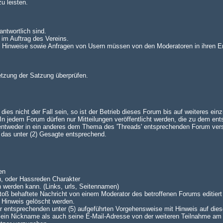
u leisten.
antwortlich sind.
 im Auftrag des Vereins.
n. Hinweise sowie Anfragen von Usern müssen von den Moderatoren in ihren E
setzung der Satzung überprüfen.
es nicht der Fall sein, so ist der Betrieb dieses Forum bis auf weiteres einz
 jedem Forum dürfen nur Mitteilungen veröffentlicht werden, die zu dem en
 entweder in ein anderes dem Thema des 'Threads' entsprechenden Forum ve
lt das unter (2) Gesagte entsprechend.
en
n, oder Hassreden Charakter
n werden kann. (Links, urls, Seitennamen)
oß behaftete Nachricht von einem Moderator des betroffenen Forums editiert 
 Hinweis gelöscht werden.
 der entsprechenden unter (5) aufgeführten Vorgehensweise mit Hinweis auf dies
 sein Nickname als auch seine E-Mail-Adresse von der weiteren Teilnahme am