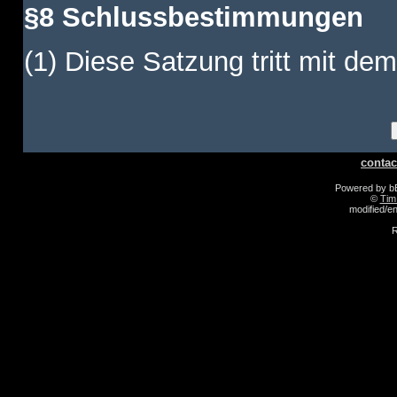
§8 Schlussbestimmungen
(1) Diese Satzung tritt mit dem
contac
Powered by 
©
Tim
modified/
R