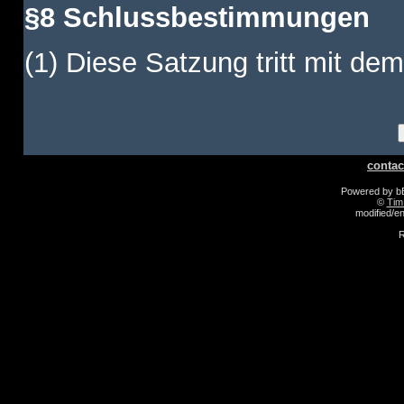
§8 Schlussbestimmungen
(1) Diese Satzung tritt mit dem
contac
Powered by 
©
Tim
modified/
R