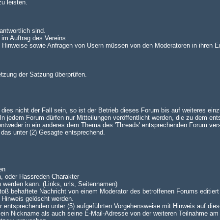
u leisten.
antwortlich sind.
 im Auftrag des Vereins.
n. Hinweise sowie Anfragen von Usern müssen von den Moderatoren in ihren E
setzung der Satzung überprüfen.
es nicht der Fall sein, so ist der Betrieb dieses Forum bis auf weiteres einz
 jedem Forum dürfen nur Mitteilungen veröffentlicht werden, die zu dem en
 entweder in ein anderes dem Thema des 'Threads' entsprechenden Forum ve
lt das unter (2) Gesagte entsprechend.
en
n, oder Hassreden Charakter
n werden kann. (Links, urls, Seitennamen)
oß behaftete Nachricht von einem Moderator des betroffenen Forums editiert 
 Hinweis gelöscht werden.
 der entsprechenden unter (5) aufgeführten Vorgehensweise mit Hinweis auf dies
 sein Nickname als auch seine E-Mail-Adresse von der weiteren Teilnahme am