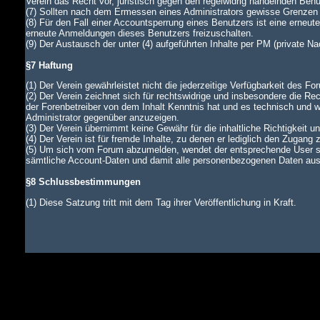
Verein das Recht vor, juristisch gegen den regelwidrig handelnden Ben
(7) Sollten nach dem Ermessen eines Administrators gewisse Grenzen d
(8) Für den Fall einer Accountsperrung eines Benutzers ist eine erneu
erneute Anmeldungen dieses Benutzers freizuschalten.
(9) Der Austausch der unter (4) aufgeführten Inhalte per PM (private N
§7 Haftung
(1) Der Verein gewährleistet nicht die jederzeitige Verfügbarkeit des Fo
(2) Der Verein zeichnet sich für rechtswidrige und insbesondere die Rec
der Forenbetreiber von dem Inhalt Kenntnis hat und es technisch und wi
Administrator gegenüber anzuzeigen.
(3) Der Verein übernimmt keine Gewähr für die inhaltliche Richtigkeit u
(4) Der Verein ist für fremde Inhalte, zu denen er lediglich den Zugang 
(5) Um sich vom Forum abzumelden, wendet der entsprechende User si
sämtliche Account-Daten und damit alle personenbezogenen Daten aus d
§8 Schlussbestimmungen
(1) Diese Satzung tritt mit dem Tag ihrer Veröffentlichung in Kraft.