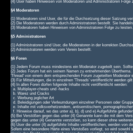
(4) User haben Hinweisen von Moderatoren und Administratoren Folge z
§4 Moderatoren
(1) Moderatoren sind User, die für die Durchsetzung dieser Satzung ver
(2) Die Moderatoren werden durch Administratoren bestellt. Sie handeln
(3) Moderatoren haben Hinweisen von Administratoren Folge zu leiste
§5 Administratoren
(1) Administratoren sind User, die Moderatoren in der korrekten Durch
(2) Administratoren werden vom Verein bestellt.
§6 Foren
(1) Jedem Forum muss mindestens ein Moderator zugeteilt sein. Sollte di
(2) Jedes Forum hat ein seinem Namen zu entnehmenden Überthema. In
'Thread' von einem dem entsprechenden Forum zugeteilten Moderator
(3) Für Mitteilungen, die in einzelnen 'Threads' veröffentlicht werden gi
(4) In allen Foren dürfen folgende Inhalte nicht veröffentlicht werden:
a. Multiplayer-cheats und -hacks
b. Warez und Cracks
c. Werbung jeglicher Art
d. Beleidigungen oder Verleumdungen einzelner Personen oder Grupp
e. Inhalte mit volksverhetzendem, antisemitischem, pornographische
f. Hinweise darauf, wo das unter a), b), d) und e) Aufgeführte gefunde
(5) Bei Verstößen gegen das unter (4) Genannte kann die mit dem Verst
gegen das unter (4) Genannte verstoßen, so kann dieser ohne weiteren
(6) User die unter (4) aufgeführte Inhalte veröffentlichen, werden von
Sofern eine besondere Härte eines Verstoßes vorliegt, so wird sowohl