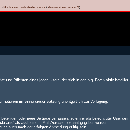
(
Noch kein mods.de-Account?
/
Passwort vergessen?
)
te und Pflichten eines jeden Users, der sich in den o.g. Foren aktiv beteiligt.
formationen im Sinne dieser Satzung unentgeltlich zur Verfügung.
 beteiligen oder neue Beiträge verfassen, sofern er als berechtigter User de
Nickname' als auch eine E-Mail-Adresse bekannt gegeben werden.
muss auch nach der erfolgten Anmeldung gültig sein.