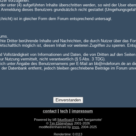
utzer vorzugehen.
er unter (4) aufgeführten Inhalte überschritten werden, so wird der User e
te Anmeldung dieses Benutzers grundsätzlich nicht gestattet (Umgehungsgefah
achricht) ist in gleicher Form dem Forum entsprechend untersagt.
rums.
hte Dritter berührende Inhalte und Nachrichten, die durch Nutzer über das For
rtschaftlich möglich ist, diesen Inhalt vor weiteren Zugriffen zu sperren. En
nd Vollständigkeit von Informationen und Daten, die von Dritten auf den Seite
zur Nutzung vermittelt, nicht verantwortlich (§ 5 Abs. 3 TDG).
ch unter Angabe des Benutzernamens per E-Mail an bb@mdeforum.de an die A
er Datenbank entfernt, jedoch bleiben geschriebene Beiträge im Forum unver
contact
|
tech
|
impressum
Powered by bB
[blueBoard]
1.0e6 'bergamotte'
©
Tim Ebbinghaus
2001-2026
modified/enhanced by
enos
, 2004-2025
Rendertime: 0.0113