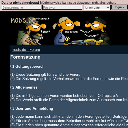
Du bist nicht eingeloggt!
Möglicherweise kannst du deswegen nicht alles sehen.
mods.de - Forum
Forensatzung
§1 Geltungsbereich
(1) Diese Satzung gilt für sämtliche Foren.
(2) Die Satzung regelt die Verhaltensweise für die Foren, sowie die Rech
§2 Allgemeines
(1) Die in §1 genannten Foren werden betrieben vom OffTopic e.V. .
(2) Der Verein stellt die Foren der Allgemeinheit zum Austausch von In
§3 User und Anmeldung
(1) Jedermann kann sich aktiv an den in den Foren gestellten Beiträgen
(2) Für die Anmeldung muss dem Betreiber sowohl ein frei wählbarer '
(3) Die für den oben genannte Anmeldungsprozess erforderliche eMail 