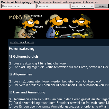
Du bist nicht eingeloggt!
Möglicherweise kannst du deswegen nicht alles sehen.
mods.de - Forum
Forensatzung
§1 Geltungsbereich
(1) Diese Satzung gilt für sämtliche Foren.
(2) Die Satzung regelt die Verhaltensweise für die Foren, sowie die Rech
§2 Allgemeines
(1) Die in §1 genannten Foren werden betrieben vom OffTopic e.V. .
(2) Der Verein stellt die Foren der Allgemeinheit zum Austausch von In
§3 User und Anmeldung
(1) Jedermann kann sich aktiv an den in den Foren gestellten Beiträgen
(2) Für die Anmeldung muss dem Betreiber sowohl ein frei wählbarer '
(3) Die für den oben genannte Anmeldungsprozess erforderliche eMail 