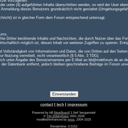
utzer vorzugehen.
er unter (4) aufgeführten Inhalte überschritten werden, so wird der User e
te Anmeldung dieses Benutzers grundsätzlich nicht gestattet (Umgehungsgefah
achricht) ist in gleicher Form dem Forum entsprechend untersagt.
rums.
hte Dritter berührende Inhalte und Nachrichten, die durch Nutzer über das For
rtschaftlich möglich ist, diesen Inhalt vor weiteren Zugriffen zu sperren. En
nd Vollständigkeit von Informationen und Daten, die von Dritten auf den Seite
zur Nutzung vermittelt, nicht verantwortlich (§ 5 Abs. 3 TDG).
ch unter Angabe des Benutzernamens per E-Mail an bb@mdeforum.de an die A
er Datenbank entfernt, jedoch bleiben geschriebene Beiträge im Forum unver
contact
|
tech
|
impressum
Powered by bB
[blueBoard]
1.0e6 'bergamotte'
©
Tim Ebbinghaus
2001-2026
modified/enhanced by
enos
, 2004-2025
Rendertime: 0.0152