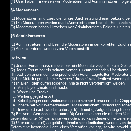
(4) User haben Hinweisen von Moderatoren und Administratoren Folge z
§4 Moderatoren
(1) Moderatoren sind User, die für die Durchsetzung dieser Satzung ver
(2) Die Moderatoren werden durch Administratoren bestellt. Sie handeln
(3) Moderatoren haben Hinweisen von Administratoren Folge zu leiste
§5 Administratoren
(1) Administratoren sind User, die Moderatoren in der korrekten Durch
(2) Administratoren werden vom Verein bestellt.
§6 Foren
(1) Jedem Forum muss mindestens ein Moderator zugeteilt sein. Sollte di
(2) Jedes Forum hat ein seinem Namen zu entnehmenden Überthema. In
'Thread' von einem dem entsprechenden Forum zugeteilten Moderator
(3) Für Mitteilungen, die in einzelnen 'Threads' veröffentlicht werden gi
(4) In allen Foren dürfen folgende Inhalte nicht veröffentlicht werden:
a. Multiplayer-cheats und -hacks
b. Warez und Cracks
c. Werbung jeglicher Art
d. Beleidigungen oder Verleumdungen einzelner Personen oder Grupp
e. Inhalte mit volksverhetzendem, antisemitischem, pornographische
f. Hinweise darauf, wo das unter a), b), d) und e) Aufgeführte gefunde
(5) Bei Verstößen gegen das unter (4) Genannte kann die mit dem Verst
gegen das unter (4) Genannte verstoßen, so kann dieser ohne weiteren
(6) User die unter (4) aufgeführte Inhalte veröffentlichen, werden von
Sofern eine besondere Härte eines Verstoßes vorliegt, so wird sowohl