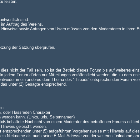
u leisten.
antwortlich sind.
 im Auftrag des Vereins.
n. Hinweise sowie Anfragen von Usern müssen von den Moderatoren in ihren E
setzung der Satzung überprüfen.
es nicht der Fall sein, so ist der Betrieb dieses Forum bis auf weiteres einz
 jedem Forum dürfen nur Mitteilungen veröffentlicht werden, die zu dem en
 entweder in ein anderes dem Thema des 'Threads' entsprechenden Forum ve
lt das unter (2) Gesagte entsprechend.
en
n, oder Hassreden Charakter
n werden kann. (Links, urls, Seitennamen)
oß behaftete Nachricht von einem Moderator des betroffenen Forums editiert 
 Hinweis gelöscht werden.
 der entsprechenden unter (5) aufgeführten Vorgehensweise mit Hinweis auf dies
 sein Nickname als auch seine E-Mail-Adresse von der weiteren Teilnahme am