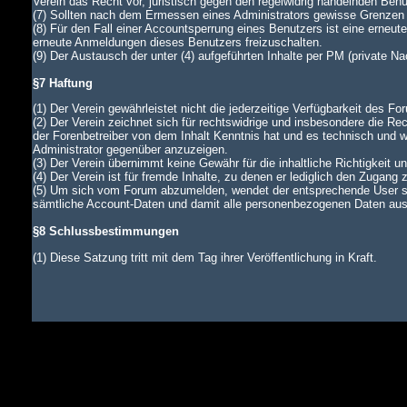
Verein das Recht vor, juristisch gegen den regelwidrig handelnden Ben
(7) Sollten nach dem Ermessen eines Administrators gewisse Grenzen d
(8) Für den Fall einer Accountsperrung eines Benutzers ist eine erneu
erneute Anmeldungen dieses Benutzers freizuschalten.
(9) Der Austausch der unter (4) aufgeführten Inhalte per PM (private N
§7 Haftung
(1) Der Verein gewährleistet nicht die jederzeitige Verfügbarkeit des Fo
(2) Der Verein zeichnet sich für rechtswidrige und insbesondere die Rec
der Forenbetreiber von dem Inhalt Kenntnis hat und es technisch und wi
Administrator gegenüber anzuzeigen.
(3) Der Verein übernimmt keine Gewähr für die inhaltliche Richtigkeit u
(4) Der Verein ist für fremde Inhalte, zu denen er lediglich den Zugang 
(5) Um sich vom Forum abzumelden, wendet der entsprechende User si
sämtliche Account-Daten und damit alle personenbezogenen Daten aus d
§8 Schlussbestimmungen
(1) Diese Satzung tritt mit dem Tag ihrer Veröffentlichung in Kraft.