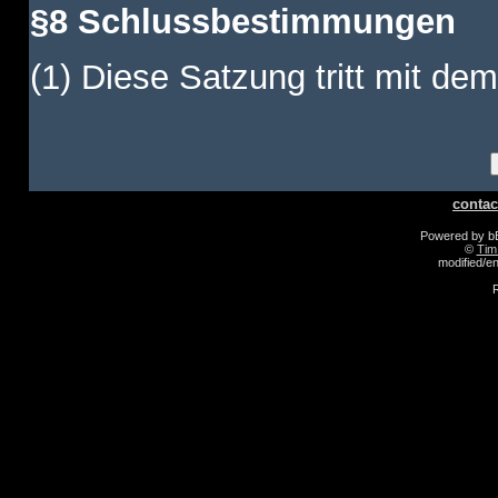
§8 Schlussbestimmungen
(1) Diese Satzung tritt mit dem
contac
Powered by 
©
Tim
modified/
R