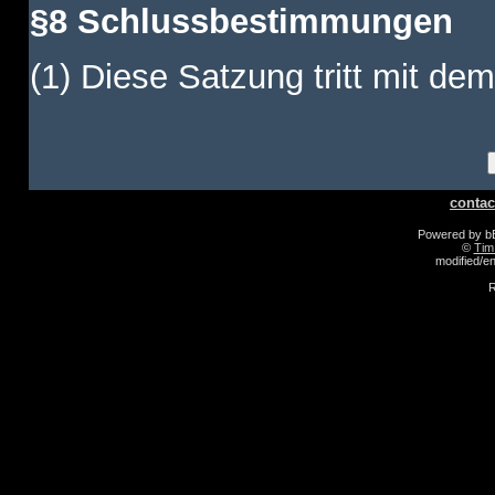
§8 Schlussbestimmungen
(1) Diese Satzung tritt mit dem
contac
Powered by 
©
Tim
modified/
R