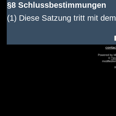
§8 Schlussbestimmungen
(1) Diese Satzung tritt mit dem
contac
Powered by 
©
Tim
modified/
R