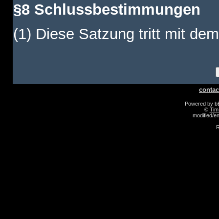
§8 Schlussbestimmungen
(1) Diese Satzung tritt mit dem
contac
Powered by 
©
Tim
modified/
R