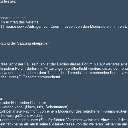
u leisten.
antwortlich sind.
 im Auftrag des Vereins.
n. Hinweise sowie Anfragen von Usern müssen von den Moderatoren in ihren E
setzung der Satzung überprüfen.
es nicht der Fall sein, so ist der Betrieb dieses Forum bis auf weiteres einz
 jedem Forum dürfen nur Mitteilungen veröffentlicht werden, die zu dem en
 entweder in ein anderes dem Thema des 'Threads' entsprechenden Forum ve
lt das unter (2) Gesagte entsprechend.
en
n, oder Hassreden Charakter
n werden kann. (Links, urls, Seitennamen)
oß behaftete Nachricht von einem Moderator des betroffenen Forums editiert 
 Hinweis gelöscht werden.
 der entsprechenden unter (5) aufgeführten Vorgehensweise mit Hinweis auf dies
 sein Nickname als auch seine E-Mail-Adresse von der weiteren Teilnahme am