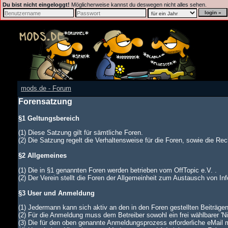
Du bist nicht eingeloggt!
Möglicherweise kannst du deswegen nicht alles sehen.
mods.de - Forum
Forensatzung
§1 Geltungsbereich
(1) Diese Satzung gilt für sämtliche Foren.
(2) Die Satzung regelt die Verhaltensweise für die Foren, sowie die Rech
§2 Allgemeines
(1) Die in §1 genannten Foren werden betrieben vom OffTopic e.V. .
(2) Der Verein stellt die Foren der Allgemeinheit zum Austausch von In
§3 User und Anmeldung
(1) Jedermann kann sich aktiv an den in den Foren gestellten Beiträgen
(2) Für die Anmeldung muss dem Betreiber sowohl ein frei wählbarer '
(3) Die für den oben genannte Anmeldungsprozess erforderliche eMail 