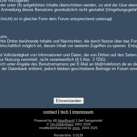
utzer vorzugehen.
er unter (4) aufgeführten Inhalte überschritten werden, so wird der User e
te Anmeldung dieses Benutzers grundsätzlich nicht gestattet (Umgehungsgefah
achricht) ist in gleicher Form dem Forum entsprechend untersagt.
rums.
hte Dritter berührende Inhalte und Nachrichten, die durch Nutzer über das For
rtschaftlich möglich ist, diesen Inhalt vor weiteren Zugriffen zu sperren. En
nd Vollständigkeit von Informationen und Daten, die von Dritten auf den Seite
zur Nutzung vermittelt, nicht verantwortlich (§ 5 Abs. 3 TDG).
ch unter Angabe des Benutzernamens per E-Mail an bb@mdeforum.de an die A
er Datenbank entfernt, jedoch bleiben geschriebene Beiträge im Forum unver
contact
|
tech
|
impressum
Powered by bB
[blueBoard]
1.0e6 'bergamotte'
©
Tim Ebbinghaus
2001-2026
modified/enhanced by
enos
, 2004-2025
Rendertime: 0.0139