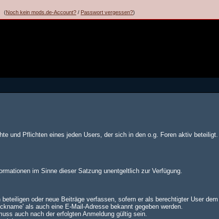
(
Noch kein mods.de-Account?
/
Passwort vergessen?
)
te und Pflichten eines jeden Users, der sich in den o.g. Foren aktiv beteiligt.
formationen im Sinne dieser Satzung unentgeltlich zur Verfügung.
 beteiligen oder neue Beiträge verfassen, sofern er als berechtigter User de
Nickname' als auch eine E-Mail-Adresse bekannt gegeben werden.
muss auch nach der erfolgten Anmeldung gültig sein.