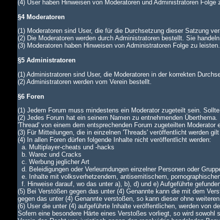
(4) User haben Hinweisen von Moderatoren und Administratoren Folge z
§4 Moderatoren
(1) Moderatoren sind User, die für die Durchsetzung dieser Satzung ver
(2) Die Moderatoren werden durch Administratoren bestellt. Sie handeln
(3) Moderatoren haben Hinweisen von Administratoren Folge zu leiste
§5 Administratoren
(1) Administratoren sind User, die Moderatoren in der korrekten Durch
(2) Administratoren werden vom Verein bestellt.
§6 Foren
(1) Jedem Forum muss mindestens ein Moderator zugeteilt sein. Sollte di
(2) Jedes Forum hat ein seinem Namen zu entnehmenden Überthema. In
'Thread' von einem dem entsprechenden Forum zugeteilten Moderator
(3) Für Mitteilungen, die in einzelnen 'Threads' veröffentlicht werden gi
(4) In allen Foren dürfen folgende Inhalte nicht veröffentlicht werden:
a. Multiplayer-cheats und -hacks
b. Warez und Cracks
c. Werbung jeglicher Art
d. Beleidigungen oder Verleumdungen einzelner Personen oder Grupp
e. Inhalte mit volksverhetzendem, antisemitischem, pornographische
f. Hinweise darauf, wo das unter a), b), d) und e) Aufgeführte gefunde
(5) Bei Verstößen gegen das unter (4) Genannte kann die mit dem Verst
gegen das unter (4) Genannte verstoßen, so kann dieser ohne weiteren
(6) User die unter (4) aufgeführte Inhalte veröffentlichen, werden von
Sofern eine besondere Härte eines Verstoßes vorliegt, so wird sowohl