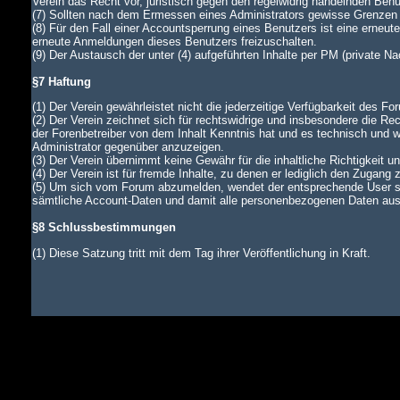
Verein das Recht vor, juristisch gegen den regelwidrig handelnden Ben
(7) Sollten nach dem Ermessen eines Administrators gewisse Grenzen d
(8) Für den Fall einer Accountsperrung eines Benutzers ist eine erneu
erneute Anmeldungen dieses Benutzers freizuschalten.
(9) Der Austausch der unter (4) aufgeführten Inhalte per PM (private N
§7 Haftung
(1) Der Verein gewährleistet nicht die jederzeitige Verfügbarkeit des Fo
(2) Der Verein zeichnet sich für rechtswidrige und insbesondere die Rec
der Forenbetreiber von dem Inhalt Kenntnis hat und es technisch und wi
Administrator gegenüber anzuzeigen.
(3) Der Verein übernimmt keine Gewähr für die inhaltliche Richtigkeit u
(4) Der Verein ist für fremde Inhalte, zu denen er lediglich den Zugang 
(5) Um sich vom Forum abzumelden, wendet der entsprechende User si
sämtliche Account-Daten und damit alle personenbezogenen Daten aus d
§8 Schlussbestimmungen
(1) Diese Satzung tritt mit dem Tag ihrer Veröffentlichung in Kraft.