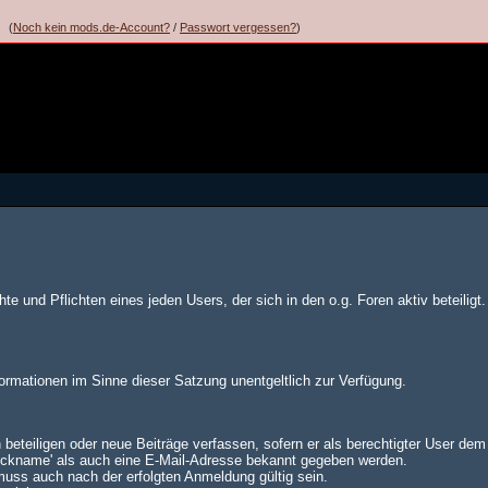
(
Noch kein mods.de-Account?
/
Passwort vergessen?
)
te und Pflichten eines jeden Users, der sich in den o.g. Foren aktiv beteiligt.
formationen im Sinne dieser Satzung unentgeltlich zur Verfügung.
 beteiligen oder neue Beiträge verfassen, sofern er als berechtigter User de
Nickname' als auch eine E-Mail-Adresse bekannt gegeben werden.
muss auch nach der erfolgten Anmeldung gültig sein.