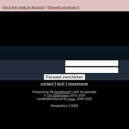
(
Noch kein mods.de-Account?
/
Passwort vergessen?
)
contact
|
tech
|
impressum
Powered by bB
[blueBoard]
1.0e6 'bergamotte'
©
Tim Ebbinghaus
2001-2026
modified/enhanced by
enos
, 2004-2025
Rendertime: 0.0069