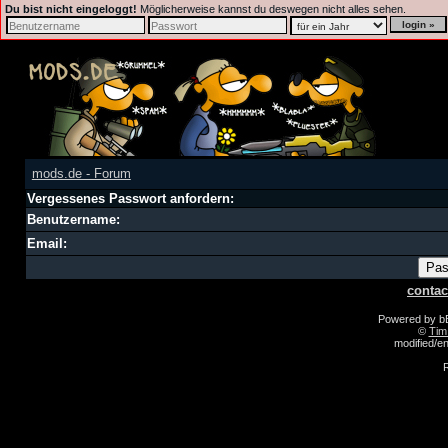
Du bist nicht eingeloggt!
Möglicherweise kannst du deswegen nicht alles sehen.
mods.de - Forum
Vergessenes Passwort anfordern:
Benutzername:
Email:
contac
Powered by 
©
Tim
modified/
R