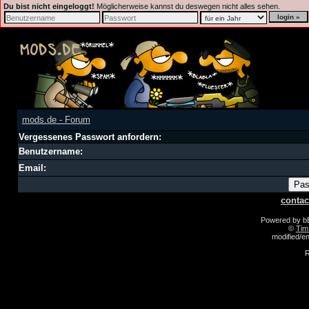
Du bist nicht eingeloggt!
Möglicherweise kannst du deswegen nicht alles sehen.
mods.de - Forum
Vergessenes Passwort anfordern:
Benutzername:
Email:
contac
Powered by 
©
Tim
modified/
R