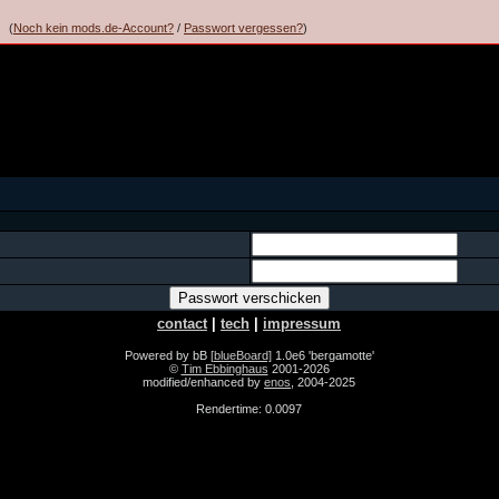
(
Noch kein mods.de-Account?
/
Passwort vergessen?
)
contact
|
tech
|
impressum
Powered by bB
[blueBoard]
1.0e6 'bergamotte'
©
Tim Ebbinghaus
2001-2026
modified/enhanced by
enos
, 2004-2025
Rendertime: 0.0097