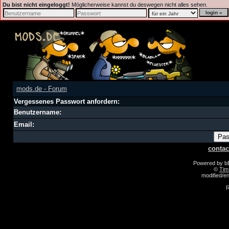
Du bist nicht eingeloggt!
Möglicherweise kannst du deswegen nicht alles sehen.
mods.de - Forum
Vergessenes Passwort anfordern:
Benutzername:
Email:
contac
Powered by 
©
Tim
modified/
R