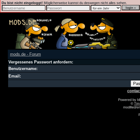
Du bist nicht eingeloggt!
Möglicherweise kannst du deswegen nicht alles sehen.
mods.de - Forum
Vergessenes Passwort anfordern:
Benutzername:
Email:
contac
Powered by 
©
Tim
modified/
R