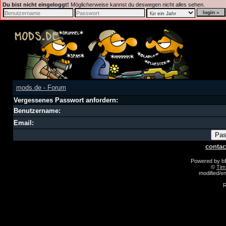
Du bist nicht eingeloggt!
Möglicherweise kannst du deswegen nicht alles sehen.
mods.de - Forum
Vergessenes Passwort anfordern:
Benutzername:
Email:
contac
Powered by 
©
Tim
modified/
R