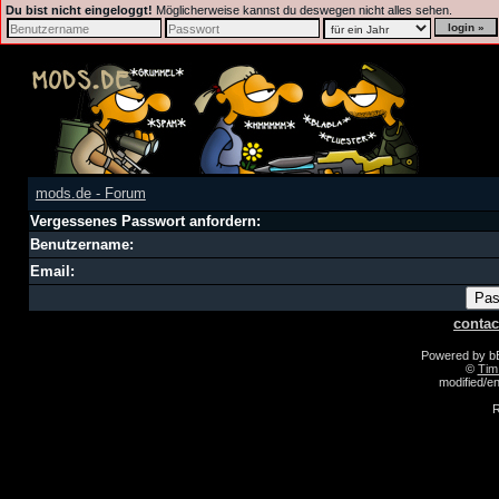
Du bist nicht eingeloggt!
Möglicherweise kannst du deswegen nicht alles sehen.
mods.de - Forum
Vergessenes Passwort anfordern:
Benutzername:
Email:
contac
Powered by 
©
Tim
modified/
R