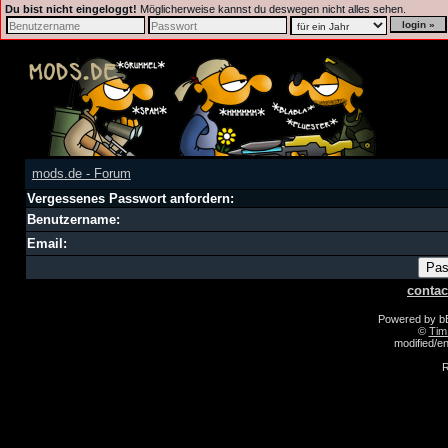
Du bist nicht eingeloggt!
Möglicherweise kannst du deswegen nicht alles sehen.
mods.de - Forum
Vergessenes Passwort anfordern:
Benutzername:
Email:
contac
Powered by 
©
Tim
modified/
R