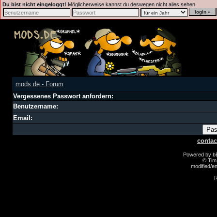
Du bist nicht eingeloggt!
Möglicherweise kannst du deswegen nicht alles sehen.
mods.de - Forum
Vergessenes Passwort anfordern:
Benutzername:
Email:
contac
Powered by 
©
Tim
modified/
R