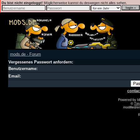
Du bist nicht eingeloggt!
Möglicherweise kannst du deswegen nicht alles sehen.
mods.de - Forum
Vergessenes Passwort anfordern:
Benutzername:
Email:
contac
Powered by 
©
Tim
modified/
R