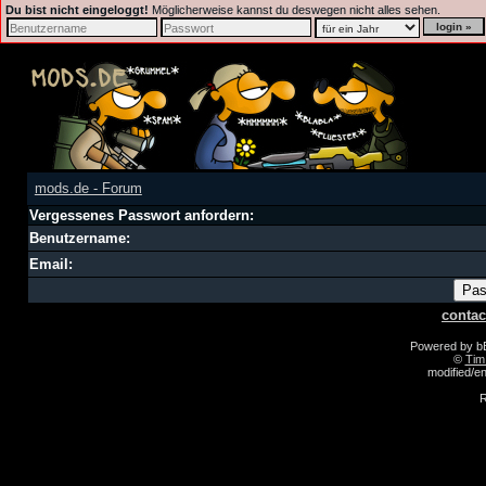
Du bist nicht eingeloggt!
Möglicherweise kannst du deswegen nicht alles sehen.
mods.de - Forum
Vergessenes Passwort anfordern:
Benutzername:
Email:
contac
Powered by 
©
Tim
modified/
R