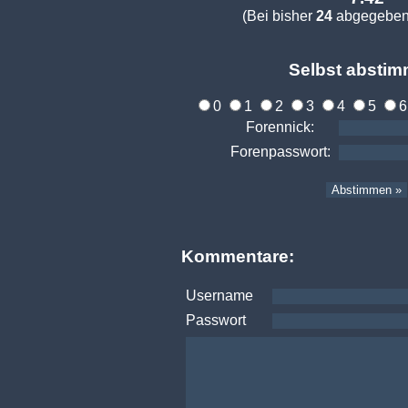
(Bei bisher
24
abgegeben
Selbst abstim
0
1
2
3
4
5
Forennick:
Forenpasswort:
Kommentare:
Username
Passwort