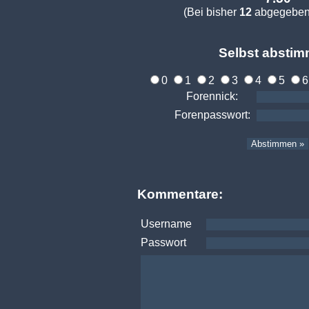
(Bei bisher
12
abgegeben
Selbst abstim
0
1
2
3
4
5
Forennick:
Forenpasswort:
Kommentare:
Username
Passwort