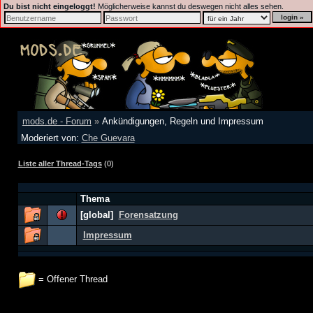
Du bist nicht eingeloggt!
Möglicherweise kannst du deswegen nicht alles sehen.
mods.de - Forum
»
Ankündigungen, Regeln und Impressum
Moderiert von:
Che Guevara
Liste aller Thread-Tags
(0)
Thema
[global]
Forensatzung
Impressum
= Offener Thread