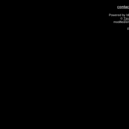
contac
Powered by 
©
Tim
modified/
R