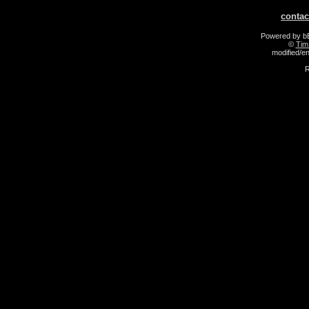
contac
Powered by 
©
Tim
modified/
R