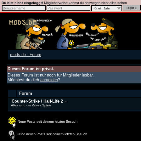
Du bist nicht eingeloggt!
Möglicherweise kannst du deswegen nicht alles sehen.
mods.de - Forum
Dieses Forum ist privat.
Dieses Forum ist nur noch für Mitglieder lesbar.
Möchtest du dich
anmelden
?
Forum
Counter-Strike / Half-Life 2
»
Alles rund um Valves Spiele
Neue Posts seit deinem letzten Besuch
Keine neuen Posts seit deinem letzten Besuch