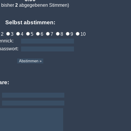
 bisher
2
abgegebenen Stimmen)
Selbst abstimmen:
2
3
4
5
6
7
8
9
10
ennick:
passwort:
re: