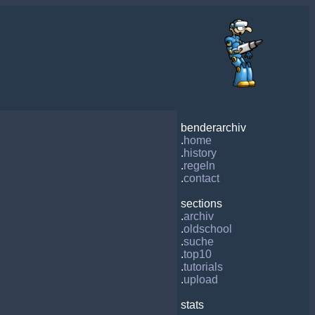
benderarchiv
.
home
.
history
.
regeln
.
contact
sections
.
archiv
.
oldschool
.
suche
.
top10
.
tutorials
.
upload
stats