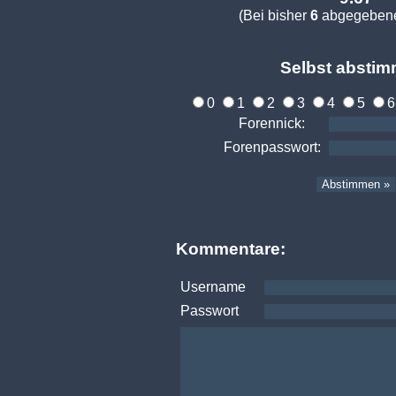
(Bei bisher
6
abgegebene
Selbst abstim
0
1
2
3
4
5
Forennick:
Forenpasswort:
Kommentare:
Username
Passwort