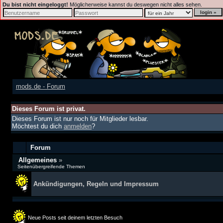
Du bist nicht eingeloggt!
Möglicherweise kannst du deswegen nicht alles sehen.
mods.de - Forum
Dieses Forum ist privat.
Dieses Forum ist nur noch für Mitglieder lesbar.
Möchtest du dich
anmelden
?
Forum
Allgemeines
»
Seitenübergreifende Themen
Ankündigungen, Regeln und Impressum
Neue Posts seit deinem letzten Besuch